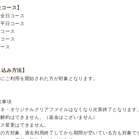
象コース】
席全日コース
席平日コース
昼コース
夜コース
コース
し込み方法】
内にご利用を開始された方が対象となります。
意事項
ムネ・オリジナルクリアファイルはなくなり次第終了となります
途解約はできません。（返金はございません）
ース変更はできません。
規の方対象、過去利用終了してから期間が空いている方も対象で