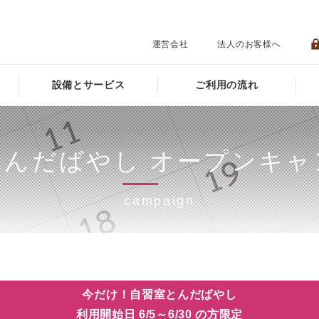
運営会社
法人のお客様へ
設備とサービス
ご利用の流れ
とんだばやし オープンキャ
campaign
今だけ！自習室とんだばやし
利用開始日 6/5～6/30 の方限定