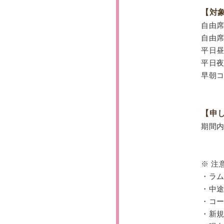
【対
自由
自由
平日
平日
早朝
【申
期間
※ 注
・ラ
・中
・コ
・新