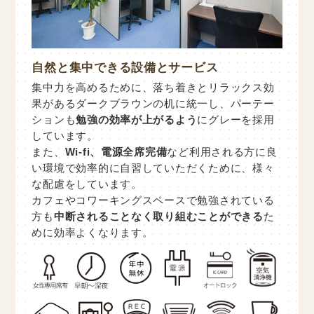
自然と集中できる設備とサービス
集中力を高めるために、落ち着きとリラックス効
果があるダークブラウンの机に統一し、パーテー
ションも
勉強の効率が上がるよう
にグレーを採用
しています。
また、
Wi-fi、電源全席完備
など利用される方に良
い環境で効率的に自習していただくために、様々
な配慮をしています。
カフェやコワーキングスペースで勉強されている
方も
中断されることなく取り組むことができる
た
めに効率よくなります。