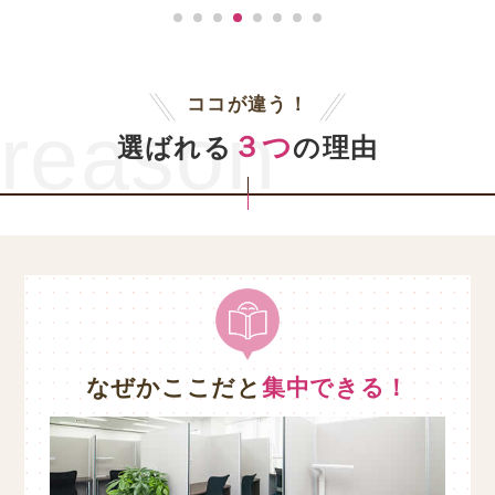
ココが違う！
reason
３つ
選ばれる
の理由
なぜかここだと
集中できる！