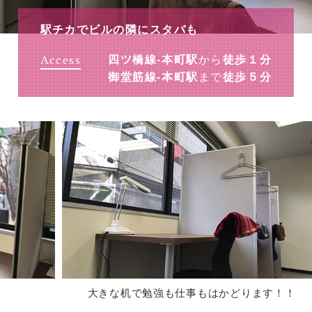
駅チカでビルの隣にスタバも
Access
四ツ橋線-本町駅
から
徒歩１分
御堂筋線-本町駅
まで
徒歩５分
大きな机で勉強も仕事もはかどります！！