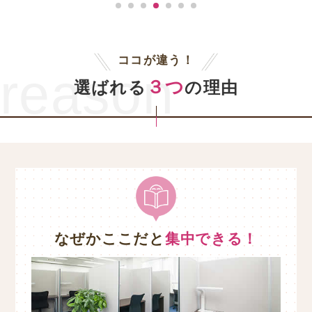
ココが違う！
reason
３つ
選ばれる
の理由
なぜかここだと
集中できる！