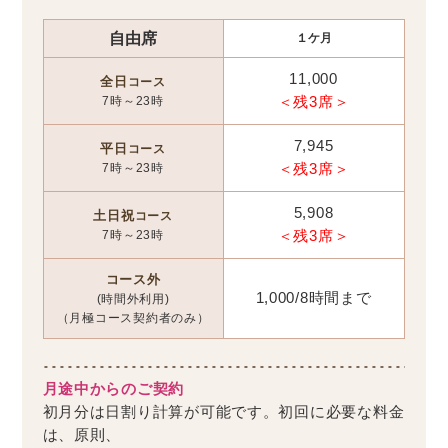
自由席
１ケ月
11,000
全日
コース
7時～23時
＜残3席＞
7,945
平日
コース
7時～23時
＜残3席＞
5,908
土日祝
コース
7時～23時
＜残3席＞
コース外
1,000/8時間まで
(時間外利用)
（月極コース契約者のみ）
月途中からのご契約
初月分は日割り計算が可能です。初回に必要な料金
は、原則、