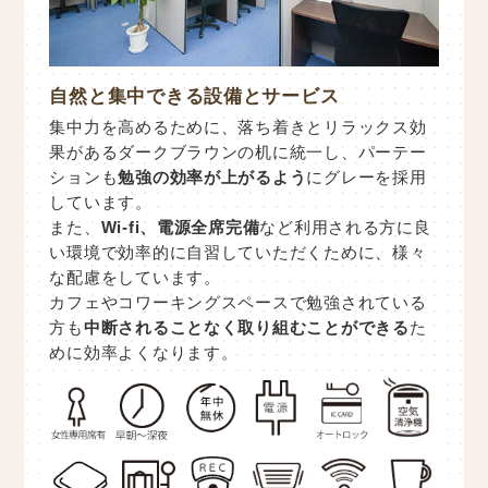
自然と集中できる設備とサービス
集中力を高めるために、落ち着きとリラックス効
果があるダークブラウンの机に統一し、パーテー
ションも
勉強の効率が上がるよう
にグレーを採用
しています。
また、
Wi-fi、電源全席完備
など利用される方に良
い環境で効率的に自習していただくために、様々
な配慮をしています。
カフェやコワーキングスペースで勉強されている
方も
中断されることなく取り組むことができる
た
めに効率よくなります。