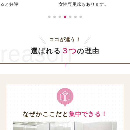
女性専用席もあります。
ココが違う！
reason
３つ
選ばれる
の理由
なぜかここだと
集中できる！