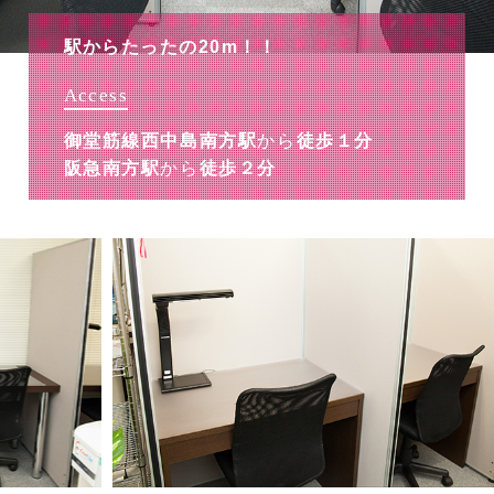
駅からたったの20m！！
Access
御堂筋線西中島南方駅
から
徒歩１分
阪急南方駅
から
徒歩２分