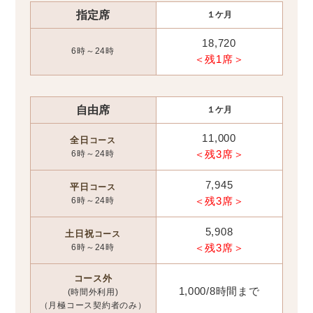
指定席
１ケ月
18,720
6時～24時
＜残1席＞
自由席
１ケ月
11,000
全日
コース
6時～24時
＜残3席＞
7,945
平日
コース
6時～24時
＜残3席＞
5,908
土日祝
コース
6時～24時
＜残3席＞
コース外
1,000/8時間まで
(時間外利用)
（月極コース契約者のみ）