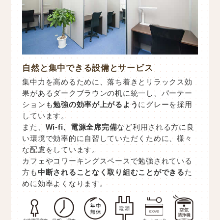
自然と集中できる設備とサービス
集中力を高めるために、落ち着きとリラックス効
果があるダークブラウンの机に統一し、パーテー
ションも
勉強の効率が上がるよう
にグレーを採用
しています。
また、
Wi-fi、電源全席完備
など利用される方に良
い環境で効率的に自習していただくために、様々
な配慮をしています。
カフェやコワーキングスペースで勉強されている
方も
中断されることなく取り組むことができる
た
めに効率よくなります。