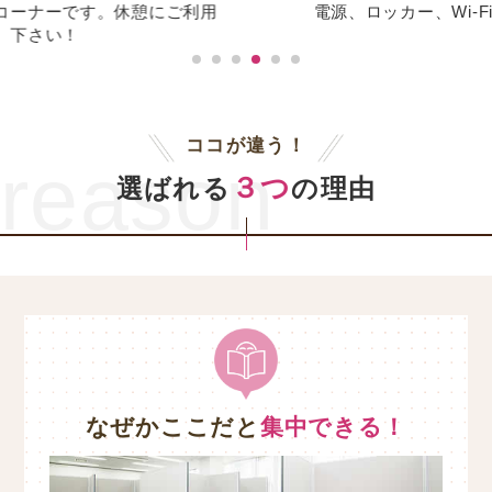
用
電源、ロッカー、Wi-Fiなど充実の設備
ココが違う！
reason
３つ
選ばれる
の理由
なぜかここだと
集中できる！