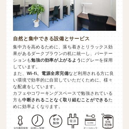
自然と集中できる設備とサービス
集中力を高めるために、落ち着きとリラックス効
果があるダークブラウンの机に統一し、パーテー
ションも
勉強の効率が上がるよう
にグレーを採用
しています。
また、
Wi-fi、電源全席完備
など利用される方に良
い環境で効率的に自習していただくために、様々
な配慮をしています。
カフェやコワーキングスペースで勉強されている
方も
中断されることなく取り組むことができる
た
めに効率よくなります。