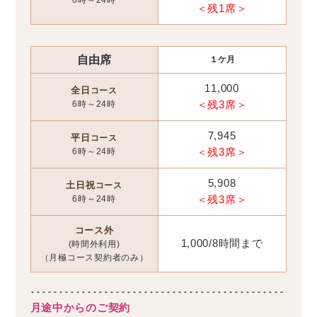
＜残1席＞
自由席
１ケ月
11,000
全日
コース
6時～24時
＜残3席＞
7,945
平日
コース
6時～24時
＜残3席＞
5,908
土日祝
コース
6時～24時
＜残3席＞
コース外
1,000/8時間まで
(時間外利用)
（月極コース契約者のみ）
月途中からのご契約