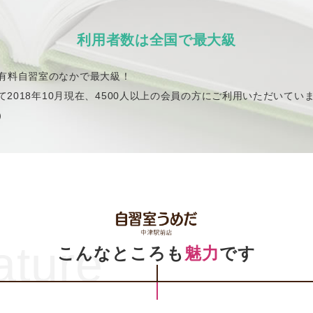
利用者数は全国で最大級
有料自習室のなかで最大級！
して2018年10月現在、4500人以上の会員の方にご利用いただいてい
）
ature
こんなところも
魅力
です