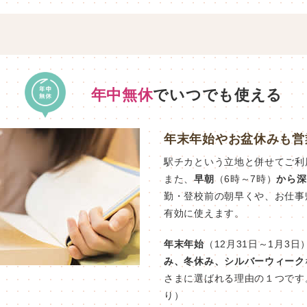
年中無休
でいつでも使える
年末年始やお盆休みも営
駅チカという立地と併せてご利
また、
早朝
（6時～7時）
から深
勤・登校前の朝早くや、お仕事
有効に使えます。
年末年始
（12月31日～1月3日
み、冬休み、シルバーウィーク
さまに選ばれる理由の１つです
り）