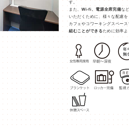
す。
また、
Wi-fi、電源全席完備
な
いただくために、様々な配慮を
カフェやコワーキングスペース
組むことができる
ために効率よ