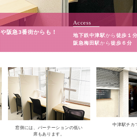
Access
や阪急3番街からも！
地下鉄中津駅
から
徒歩１
阪急梅田駅
から
徒歩６分
中津駅チカで便利です。
ンの低い