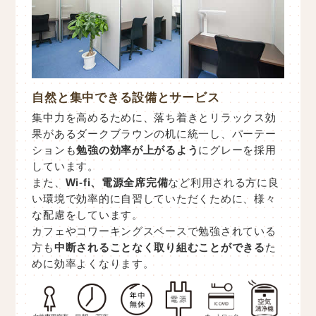
自然と集中できる設備とサービス
集中力を高めるために、落ち着きとリラックス効
果があるダークブラウンの机に統一し、パーテー
ションも
勉強の効率が上がるよう
にグレーを採用
しています。
また、
Wi-fi、電源全席完備
など利用される方に良
い環境で効率的に自習していただくために、様々
な配慮をしています。
カフェやコワーキングスペースで勉強されている
方も
中断されることなく取り組むことができる
た
めに効率よくなります。