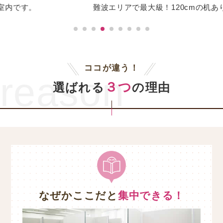
難波エリアで最大級！120cmの机あります！
ココが違う！
reason
３つ
選ばれる
の理由
なぜかここだと
集中できる！