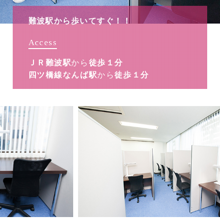
難波駅から歩いてすぐ！！
Access
ＪＲ難波駅
から
徒歩１分
四ツ橋線なんば駅
から
徒歩１分