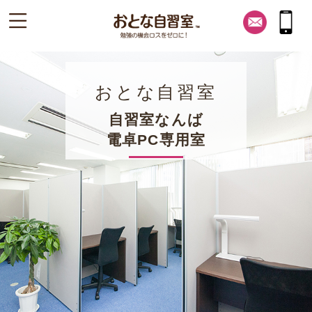
おとな自習室
自習室なんば
電卓PC専用室