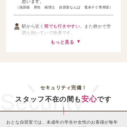
思います。
（池田様 男性 税理士 自習室なんば 電卓ＰＣ専用室）
駅から近く
雨でも行きやすい
。また静かで空
調も効いていて快適です。
（Ｋ様 男性 公認会計士 自習室なんば 電卓ＰＣ専用
もっと見る
室）
セキュリティ完備！
Security
安心
スタッフ不在の間も
です
おとな自習室では、未成年の学生や女性のお客様が毎年