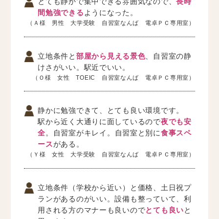
とても静かで集中できる雰囲気なので、
長時
間勉強できる
ようになった。
（Ａ様 男性 大学受験 自習室なんば 電卓ＰＣ専用室）
立地条件と
部屋から見える景色
、自習室の静
けさがいい。駅近でいい。
（Ｏ様 女性 TOEIC 自習室なんば 電卓ＰＣ専用室）
静かに勉強できて、とても良い環境です。
駅から近く大通りに面しているので
夜でも安
全
。自習室がキレイ。自習室と別に
食事スペ
ース
がある。
（Ｙ様 女性 大学受験 自習室なんば 電卓ＰＣ専用室）
立地条件（学校から近い）と価格、土日祝プ
ランがあるのがいい。設備も整っていて、利
用される方のマナーも良いので
とても良い
と