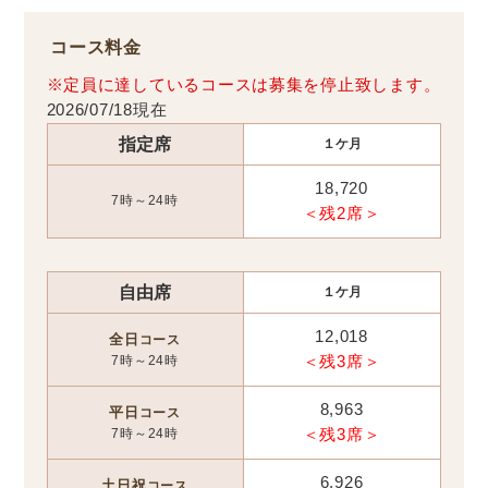
コース料金
※定員に達しているコースは募集を停止致します。
2026/07/18現在
指定席
１ケ月
18,720
7時～24時
＜残2席＞
自由席
１ケ月
12,018
全日
コース
7時～24時
＜残3席＞
8,963
平日
コース
7時～24時
＜残3席＞
6,926
土日祝
コース