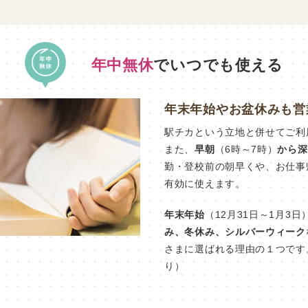
年中無休
でいつでも使える
年末年始やお盆休みも営
駅チカという立地と併せてご利
また、
早朝
（6時～7時）
から深
勤・登校前の朝早くや、お仕事
有効に使えます。
年末年始
（12月31日～1月3日
み、冬休み、シルバーウィーク
さまに選ばれる理由の１つです
り）