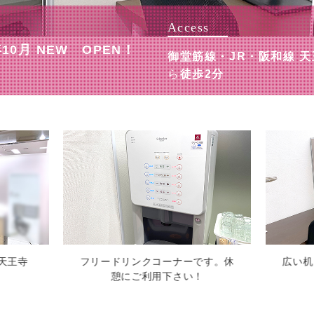
Access
年10月 NEW OPEN！
御堂筋線・JR・阪和線 
ら
徒歩2分
ナーです。休
広い机と区切られた空間が集中で
さい！
きると好評です。