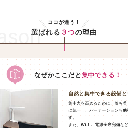
ココが違う！
ason
選ばれる
３つ
の理由
なぜかここだと
集中できる！
自然と集中できる設備と
集中力を高めるために、落ち着
に統一し、パーテーションも
勉
す。
また、
Wi-fi、電源全席完備
な